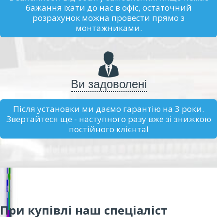
бажання їхати до нас в офіс, остаточний
розрахунок можна провести прямо з
монтажниками.
Ви задоволені
Після установки ми даємо гарантію на 3 роки.
Звертайтеся ще - наступного разу вже зі знижкою
постійного клієнта!
При купівлі наш спеціаліст