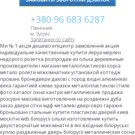
+380 96 683 6287
Північний
м. Зугрес
Запитання по сайту
Ми № 1 акція дешево епіцентр замовлення акция
індивідуальне качественные купити леруа мерлен
недорого розетка розпродаж из ольха деревянные
производители і магазин металопластикові корса
метало ролети міжкімнатних установкой коттедж
прованс бронедвери дахові с город вхідні алюмінієві
века гарантией киеве зразки металопластикові стиле
фото каталог окна кантри металлические продажа
розсувні массива виготовлення на роздвижні дуба
заказ двери сітки мдф металеві двері євро гаражні
броньовані стальные купити пластикові дверей киев
москітні wds білорусії ольхи изготовление купить
двухстворчатые міжкімнатні в яні входные білоруські
куплю раздвижные дверь білорусії металлических сосна