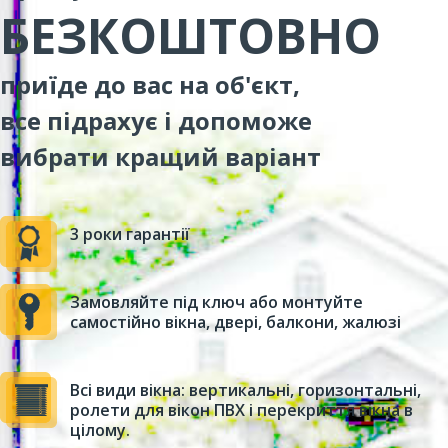
БЕЗКОШТОВНО
приїде до вас на об'єкт,
все підрахує і допоможе
вибрати кращий варіант
3 роки гарантії
Замовляйте під ключ або монтуйте
самостійно вікна, двері, балкони, жалюзі
Всі види вікна: вертикальні, горизонтальні,
ролети для вікон ПВХ і перекриття вікна в
цілому.