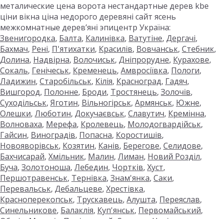
металические цена ворота нестандартные дерев kbe
ціни вікна ціна недорого деревяні сайт ясень
межкомнатные дерев’яні эпицентр Україна:
Звенигородка
,
Балта
,
Калинівка
,
Ватутіне
,
Дергачі
,
Бахмач
,
Рені
,
П'ятихатки
,
Красилів
,
Вовчанськ
,
Стебник
,
Долина
,
Надвірна
,
Волочиськ
,
Дніпрорудне
,
Курахове
,
Сокаль
,
Генічеськ
,
Кременець
,
Амвросіївка
,
Пологи
,
Ладижин
,
Старобільськ
,
Кілія
,
Красноград
,
Гадяч
,
Вишгород
,
Полонне
,
Броди
,
Тростянець
,
Золочів
,
Суходільськ
,
Яготин
,
Вільногірськ
,
Армянськ
,
Южне
,
Олешки
,
Люботин
,
Докучаєвськ
,
Славутич
,
Кремінна
,
Волноваха
,
Мерефа
,
Кролевець
,
Молодогвардійськ
,
Гайсин
,
Виноградів
,
Попасна
,
Коростишів
,
Новояворівськ
,
Козятин
,
Канів
,
Берегове
,
Селидове
,
Бахчисарай
,
Хмільник
,
Малин
,
Лиман
,
Новий Розділ
,
Буча
,
Золотоноша
,
Лебедин
,
Чортків
,
Хуст
,
Першотравенськ
,
Тернівка
,
Знам'янка
,
Саки
,
Перевальськ
,
Дебальцеве
,
Хрестівка
,
Красноперекопськ
,
Трускавець
,
Алушта
,
Переяслав
,
Синельникове
,
Балаклія
,
Куп'янськ
,
Первомайський
,