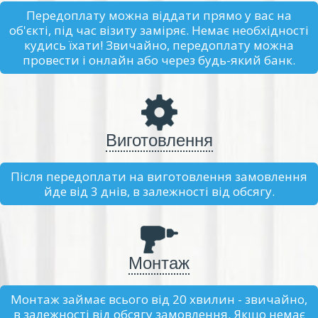
Передоплату можна віддати прямо у вас на
об'єкті, під час візиту заміряє. Немає необхідності
кудись їхати! Звичайно, передоплату можна
провести і онлайн або через будь-який банк.
Виготовлення
Після передоплати на виготовлення замовлення
йде від 3 днів, в залежності від обсягу.
Монтаж
Монтаж займає всього від 20 хвилин - звичайно,
в залежності від обсягу замовлення. Якщо немає