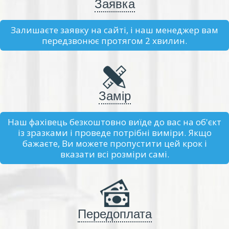
Заявка
Залишаєте заявку на сайті, і наш менеджер вам
передзвонює протягом 2 хвилин.
Замір
Наш фахівець безкоштовно виїде до вас на об'єкт
із зразками і проведе потрібні виміри. Якщо
бажаєте, Ви можете пропустити цей крок і
вказати всі розміри самі.
Передоплата