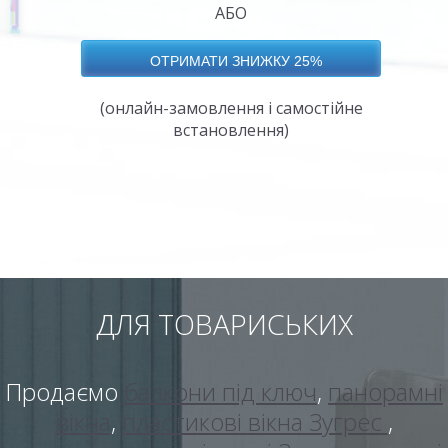
АБО
(онлайн-замовлення і самостійне
встановлення)
ДЛЯ ТОВАРИСЬКИХ
Продаємо
балкони під ключ
,
панорамні
вікна
,
пластикові вікна Зугрес
,