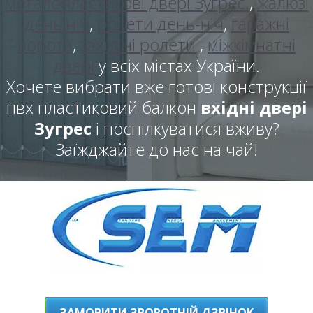
металопластикові двері Зугрес
,
жалюзі
день ніч
,
ролети день-ніч
,
гаражні
ворота
,
захисні ролети
,
міжкімнатні
двері
у всіх містах України.
Хочете вибрати вже готові конструкції
пвх пластиковий балкон
вхідні двері
Зугрес
і поспілкуватися вживу?
Заїжджайте до нас на чай!
ЗАМОВИТИ ЗВОРОТНІЙ ДЗВІНОК