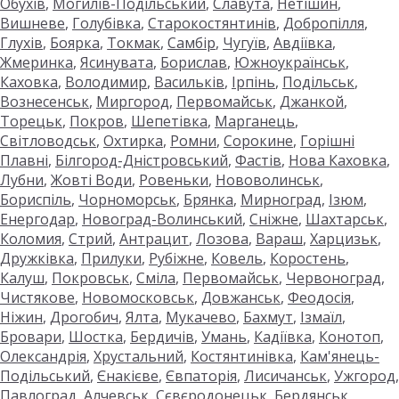
Обухів
,
Могилів-Подільський
,
Славута
,
Нетішин
,
Вишневе
,
Голубівка
,
Старокостянтинів
,
Добропілля
,
Глухів
,
Боярка
,
Токмак
,
Самбір
,
Чугуїв
,
Авдіївка
,
Жмеринка
,
Ясинувата
,
Борислав
,
Южноукраїнськ
,
Каховка
,
Володимир
,
Васильків
,
Ірпінь
,
Подільськ
,
Вознесенськ
,
Миргород
,
Первомайськ
,
Джанкой
,
Торецьк
,
Покров
,
Шепетівка
,
Марганець
,
Світловодськ
,
Охтирка
,
Ромни
,
Сорокине
,
Горішні
Плавні
,
Білгород-Дністровський
,
Фастів
,
Нова Каховка
,
Лубни
,
Жовті Води
,
Ровеньки
,
Нововолинськ
,
Бориспіль
,
Чорноморськ
,
Брянка
,
Мирноград
,
Ізюм
,
Енергодар
,
Новоград-Волинський
,
Сніжне
,
Шахтарськ
,
Коломия
,
Стрий
,
Антрацит
,
Лозова
,
Вараш
,
Харцизьк
,
Дружківка
,
Прилуки
,
Рубіжне
,
Ковель
,
Коростень
,
Калуш
,
Покровськ
,
Сміла
,
Первомайськ
,
Червоноград
,
Чистякове
,
Новомосковськ
,
Довжанськ
,
Феодосія
,
Ніжин
,
Дрогобич
,
Ялта
,
Мукачево
,
Бахмут
,
Ізмаїл
,
Бровари
,
Шостка
,
Бердичів
,
Умань
,
Кадіївка
,
Конотоп
,
Олександрія
,
Хрустальний
,
Костянтинівка
,
Кам'янець-
Подільський
,
Єнакієве
,
Євпаторія
,
Лисичанськ
,
Ужгород
,
Павлоград
,
Алчевськ
,
Сєвєродонецьк
,
Бердянськ
,