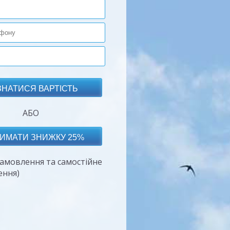
АБО
амовлення та самостійне
ення)