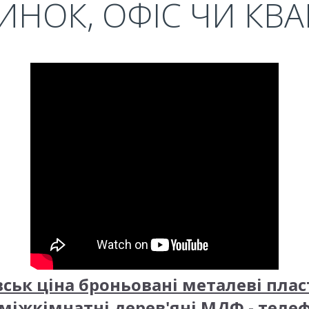
ИНОК, ОФІС ЧИ КВ
вськ ціна броньовані металеві пла
міжкімнатні дерев'яні МДФ - теле