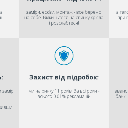
на
заміри, ескізи, монтаж - все беремо
а так
ні
на себе. Відкиньтеся на спинку крісла
при 
і розслабтеся!
:
Захист від підробок:
 замір
ми на ринку 11 років. За всі роки -
аванс 
всього 0.01% рекламацій
банк 
овивши