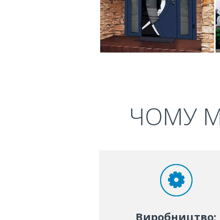
ЧОМУ М
Виробництво: