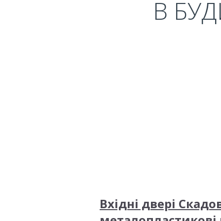
В БУД
Вхідні двері Скадо
металопластикові 