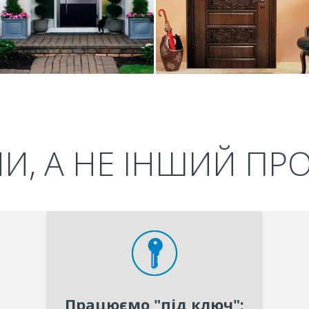
И, А НЕ ІНШИЙ ПР
Працюємо "під ключ":