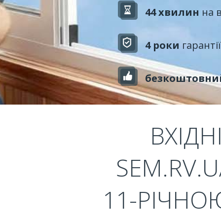
44 хвилин
на 
4 роки
гарантії
безкоштовни
ВХІДН
SEM.RV.U
11-РІЧНО