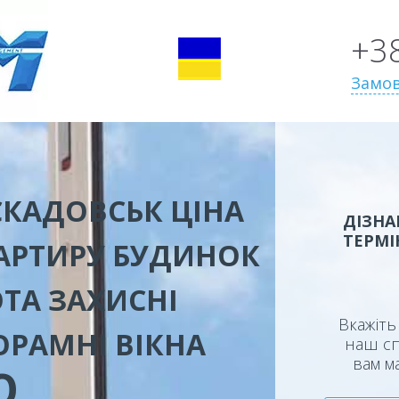
+3
Замов
 СКАДОВСЬК ЦІНА
ДІЗНА
ТЕРМІ
ВАРТИРУ БУДИНОК
ТА ЗАХИСНІ
Вкажіть 
ОРАМНІ ВІКНА
наш сп
вам м
Ю