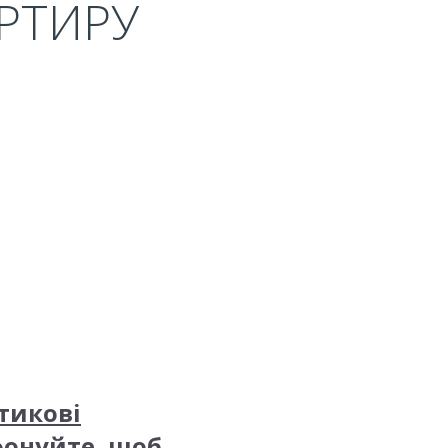
АРТИРУ
стикові
фонуйте, щоб