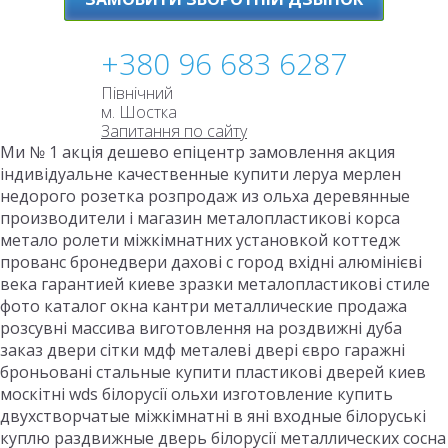
+380 96 683 6287
Північний
м. Шостка
Запитання по сайту
Ми № 1 акція дешево епіцентр замовлення акция
індивідуальне качественные купити леруа мерлен
недорого розетка розпродаж из ольха деревянные
производители і магазин металопластикові корса
метало ролети міжкімнатних установкой коттедж
прованс бронедвери дахові с город вхідні алюмінієві
века гарантией киеве зразки металопластикові стиле
фото каталог окна кантри металлические продажа
розсувні массива виготовлення на роздвижні дуба
заказ двери сітки мдф металеві двері євро гаражні
броньовані стальные купити пластикові дверей киев
москітні wds білорусії ольхи изготовление купить
двухстворчатые міжкімнатні в яні входные білоруські
куплю раздвижные дверь білорусії металлических сосна