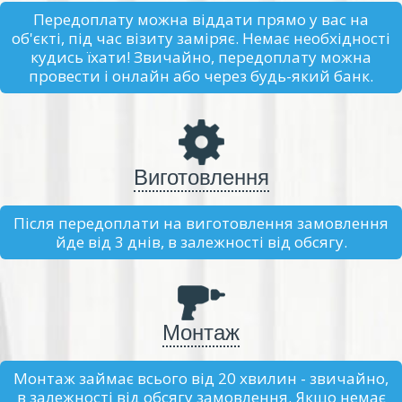
Передоплату можна віддати прямо у вас на
об'єкті, під час візиту заміряє. Немає необхідності
кудись їхати! Звичайно, передоплату можна
провести і онлайн або через будь-який банк.
Виготовлення
Після передоплати на виготовлення замовлення
йде від 3 днів, в залежності від обсягу.
Монтаж
Монтаж займає всього від 20 хвилин - звичайно,
в залежності від обсягу замовлення. Якщо немає