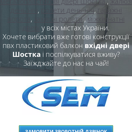
металопластикові двері Шостка
,
жалюзі
день ніч
,
ролети день-ніч
,
гаражні
ворота
,
захисні ролети
,
міжкімнатні
двері
у всіх містах України.
Хочете вибрати вже готові конструкції
пвх пластиковий балкон
вхідні двері
Шостка
і поспілкуватися вживу?
Заїжджайте до нас на чай!
ЗАМОВИТИ ЗВОРОТНІЙ ДЗВІНОК