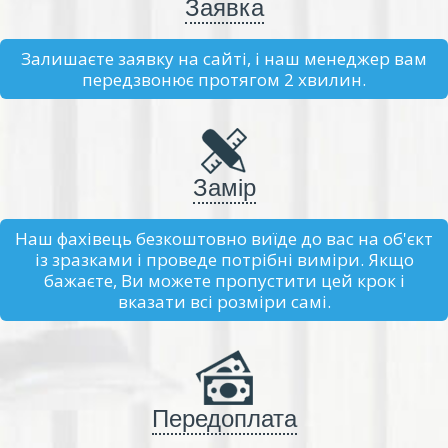
Заявка
Залишаєте заявку на сайті, і наш менеджер вам
передзвонює протягом 2 хвилин.
Замір
Наш фахівець безкоштовно виїде до вас на об'єкт
із зразками і проведе потрібні виміри. Якщо
бажаєте, Ви можете пропустити цей крок і
вказати всі розміри самі.
Передоплата