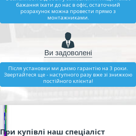
бажання їхати до нас в офіс, остаточний
розрахунок можна провести прямо з
монтажниками.
Ви задоволені
Після установки ми даємо гарантію на 3 роки.
Звертайтеся ще - наступного разу вже зі знижкою
постійного клієнта!
При купівлі наш спеціаліст