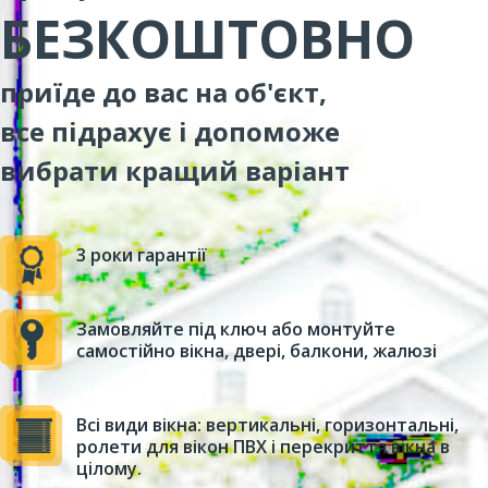
БЕЗКОШТОВНО
приїде до вас на об'єкт,
все підрахує і допоможе
вибрати кращий варіант
3 роки гарантії
Замовляйте під ключ або монтуйте
самостійно вікна, двері, балкони, жалюзі
Всі види вікна: вертикальні, горизонтальні,
ролети для вікон ПВХ і перекриття вікна в
цілому.