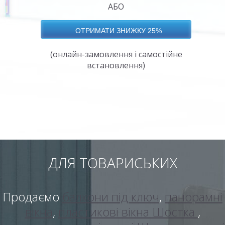
АБО
(онлайн-замовлення і самостійне
встановлення)
ДЛЯ ТОВАРИСЬКИХ
Продаємо
балкони під ключ
,
панорамні
вікна
,
пластикові вікна Шостка
,