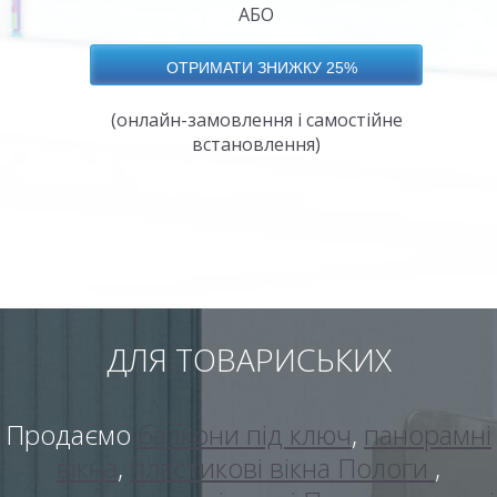
АБО
(онлайн-замовлення і самостійне
встановлення)
ДЛЯ ТОВАРИСЬКИХ
Продаємо
балкони під ключ
,
панорамні
вікна
,
пластикові вікна Пологи
,