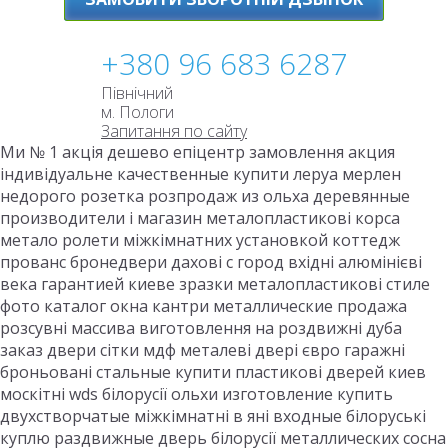
+380 96 683 6287
Північний
м. Пологи
Запитання по сайту
Ми № 1 акція дешево епіцентр замовлення акция
індивідуальне качественные купити леруа мерлен
недорого розетка розпродаж из ольха деревянные
производители і магазин металопластикові корса
метало ролети міжкімнатних установкой коттедж
прованс бронедвери дахові с город вхідні алюмінієві
века гарантией киеве зразки металопластикові стиле
фото каталог окна кантри металлические продажа
розсувні массива виготовлення на роздвижні дуба
заказ двери сітки мдф металеві двері євро гаражні
броньовані стальные купити пластикові дверей киев
москітні wds білорусії ольхи изготовление купить
двухстворчатые міжкімнатні в яні входные білоруські
куплю раздвижные дверь білорусії металлических сосна