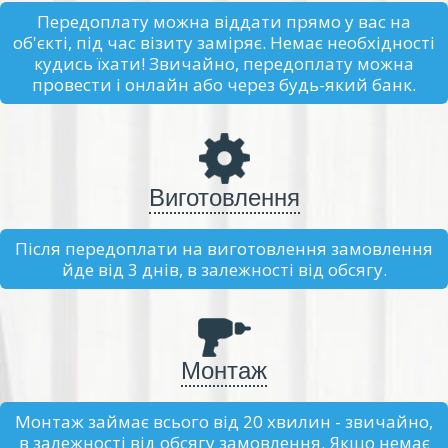
Передоплату можна віддати прямо у вас на
об'єкті, під час візиту заміряє. Немає необхідності
кудись їхати! Звичайно, передоплату можна
провести і онлайн або через будь-який банк.
Виготовлення
Після передоплати на виготовлення замовлення
йде від 3 днів, в залежності від обсягу.
Монтаж
Монтаж займає всього від 20 хвилин - звичайно,
в залежності від обсягу замовлення. Якщо немає