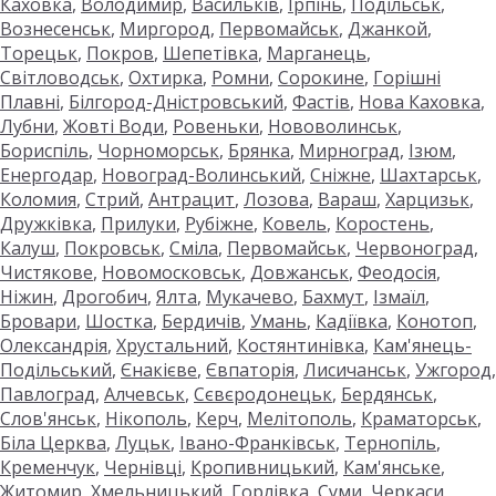
Каховка
,
Володимир
,
Васильків
,
Ірпінь
,
Подільськ
,
Вознесенськ
,
Миргород
,
Первомайськ
,
Джанкой
,
Торецьк
,
Покров
,
Шепетівка
,
Марганець
,
Світловодськ
,
Охтирка
,
Ромни
,
Сорокине
,
Горішні
Плавні
,
Білгород-Дністровський
,
Фастів
,
Нова Каховка
,
Лубни
,
Жовті Води
,
Ровеньки
,
Нововолинськ
,
Бориспіль
,
Чорноморськ
,
Брянка
,
Мирноград
,
Ізюм
,
Енергодар
,
Новоград-Волинський
,
Сніжне
,
Шахтарськ
,
Коломия
,
Стрий
,
Антрацит
,
Лозова
,
Вараш
,
Харцизьк
,
Дружківка
,
Прилуки
,
Рубіжне
,
Ковель
,
Коростень
,
Калуш
,
Покровськ
,
Сміла
,
Первомайськ
,
Червоноград
,
Чистякове
,
Новомосковськ
,
Довжанськ
,
Феодосія
,
Ніжин
,
Дрогобич
,
Ялта
,
Мукачево
,
Бахмут
,
Ізмаїл
,
Бровари
,
Шостка
,
Бердичів
,
Умань
,
Кадіївка
,
Конотоп
,
Олександрія
,
Хрустальний
,
Костянтинівка
,
Кам'янець-
Подільський
,
Єнакієве
,
Євпаторія
,
Лисичанськ
,
Ужгород
,
Павлоград
,
Алчевськ
,
Сєвєродонецьк
,
Бердянськ
,
Слов'янськ
,
Нікополь
,
Керч
,
Мелітополь
,
Краматорськ
,
Біла Церква
,
Луцьк
,
Івано-Франківськ
,
Тернопіль
,
Кременчук
,
Чернівці
,
Кропивницький
,
Кам'янське
,
Житомир
,
Хмельницький
,
Горлівка
,
Суми
,
Черкаси
,