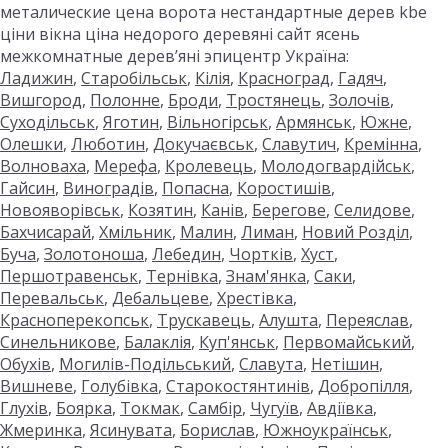
металические цена ворота нестандартные дерев kbe
ціни вікна ціна недорого деревяні сайт ясень
межкомнатные дерев’яні эпицентр Україна:
Ладижин
,
Старобільськ
,
Кілія
,
Красноград
,
Гадяч
,
Вишгород
,
Полонне
,
Броди
,
Тростянець
,
Золочів
,
Суходільськ
,
Яготин
,
Вільногірськ
,
Армянськ
,
Южне
,
Олешки
,
Люботин
,
Докучаєвськ
,
Славутич
,
Кремінна
,
Волноваха
,
Мерефа
,
Кролевець
,
Молодогвардійськ
,
Гайсин
,
Виноградів
,
Попасна
,
Коростишів
,
Новояворівськ
,
Козятин
,
Канів
,
Берегове
,
Селидове
,
Бахчисарай
,
Хмільник
,
Малин
,
Лиман
,
Новий Розділ
,
Буча
,
Золотоноша
,
Лебедин
,
Чортків
,
Хуст
,
Першотравенськ
,
Тернівка
,
Знам'янка
,
Саки
,
Перевальськ
,
Дебальцеве
,
Хрестівка
,
Красноперекопськ
,
Трускавець
,
Алушта
,
Переяслав
,
Синельникове
,
Балаклія
,
Куп'янськ
,
Первомайський
,
Обухів
,
Могилів-Подільський
,
Славута
,
Нетішин
,
Вишневе
,
Голубівка
,
Старокостянтинів
,
Добропілля
,
Глухів
,
Боярка
,
Токмак
,
Самбір
,
Чугуїв
,
Авдіївка
,
Жмеринка
,
Ясинувата
,
Борислав
,
Южноукраїнськ
,