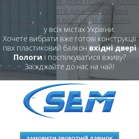
металопластикові двері Пологи
,
жалюзі
день ніч
,
ролети день-ніч
,
гаражні
ворота
,
захисні ролети
,
міжкімнатні
двері
у всіх містах України.
Хочете вибрати вже готові конструкції
пвх пластиковий балкон
вхідні двері
Пологи
і поспілкуватися вживу?
Заїжджайте до нас на чай!
ЗАМОВИТИ ЗВОРОТНІЙ ДЗВІНОК