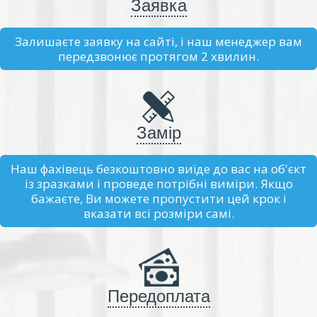
Заявка
Залишаєте заявку на сайті, і наш менеджер вам
передзвонює протягом 2 хвилин.
Замір
Наш фахівець безкоштовно виїде до вас на об'єкт
із зразками і проведе потрібні виміри. Якщо
бажаєте, Ви можете пропустити цей крок і
вказати всі розміри самі.
Передоплата