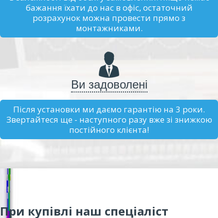
бажання їхати до нас в офіс, остаточний
розрахунок можна провести прямо з
монтажниками.
Ви задоволені
Після установки ми даємо гарантію на 3 роки.
Звертайтеся ще - наступного разу вже зі знижкою
постійного клієнта!
При купівлі наш спеціаліст