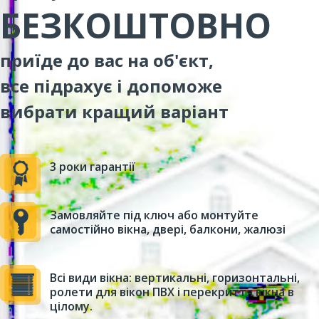
БЕЗКОШТОВНО
приїде до вас на об'єкт,
все підрахує і допоможе
вибрати кращий варіант
3 роки гарантії
Замовляйте під ключ або монтуйте
самостійно вікна, двері, балкони, жалюзі
Всі види вікна: вертикальні, горизонтальні,
ролети для вікон ПВХ і перекриття вікна в
цілому.