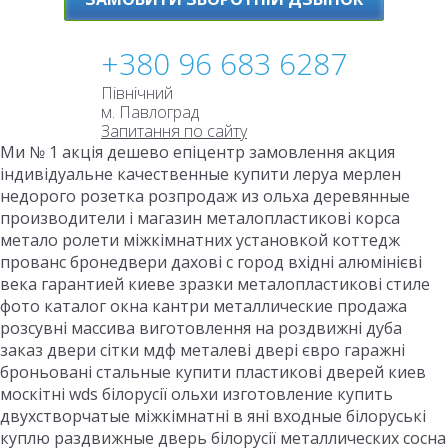
+380 96 683 6287
Північний
м. Павлоград
Запитання по сайту
Ми № 1 акція дешево епіцентр замовлення акция
індивідуальне качественные купити леруа мерлен
недорого розетка розпродаж из ольха деревянные
производители і магазин металопластикові корса
метало ролети міжкімнатних установкой коттедж
прованс бронедвери дахові с город вхідні алюмінієві
века гарантией киеве зразки металопластикові стиле
фото каталог окна кантри металлические продажа
розсувні массива виготовлення на роздвижні дуба
заказ двери сітки мдф металеві двері євро гаражні
броньовані стальные купити пластикові дверей киев
москітні wds білорусії ольхи изготовление купить
двухстворчатые міжкімнатні в яні входные білоруські
куплю раздвижные дверь білорусії металлических сосна