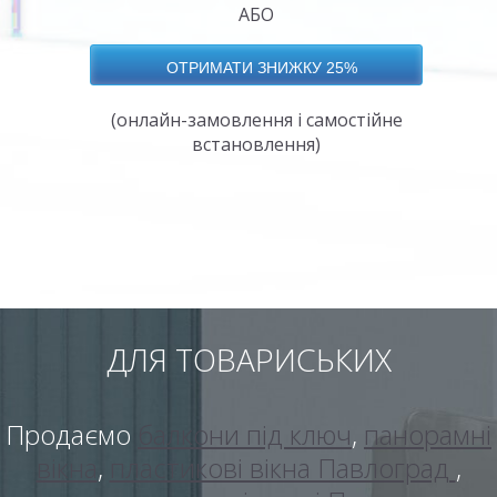
АБО
(онлайн-замовлення і самостійне
встановлення)
ДЛЯ ТОВАРИСЬКИХ
Продаємо
балкони під ключ
,
панорамні
вікна
,
пластикові вікна Павлоград
,