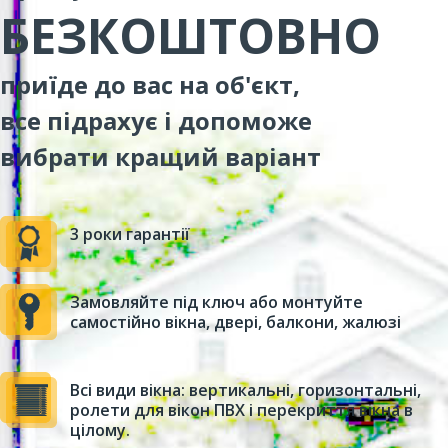
БЕЗКОШТОВНО
приїде до вас на об'єкт,
все підрахує і допоможе
вибрати кращий варіант
3 роки гарантії
Замовляйте під ключ або монтуйте
самостійно вікна, двері, балкони, жалюзі
Всі види вікна: вертикальні, горизонтальні,
ролети для вікон ПВХ і перекриття вікна в
цілому.