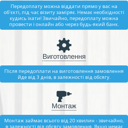
Передоплату можна віддати прямо у вас на
об'єкті, під час візиту заміряє. Немає необхідності
кудись їхати! Звичайно, передоплату можна
провести і онлайн або через будь-який банк.
Виготовлення
Після передоплати на виготовлення замовлення
йде від 3 днів, в залежності від обсягу.
Монтаж
Монтаж займає всього від 20 хвилин - звичайно,
в залежності від обсягу замовлення. Якщо немає