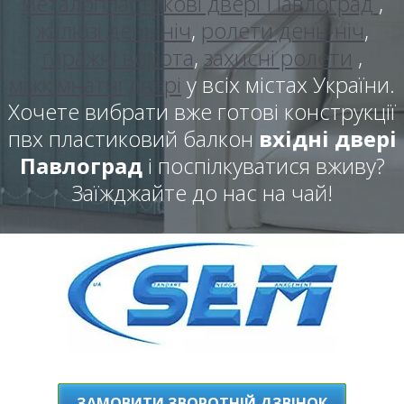
металопластикові двері Павлоград
,
жалюзі день ніч
,
ролети день-ніч
,
гаражні ворота
,
захисні ролети
,
міжкімнатні двері
у всіх містах України.
Хочете вибрати вже готові конструкції
пвх пластиковий балкон
вхідні двері
Павлоград
і поспілкуватися вживу?
Заїжджайте до нас на чай!
ЗАМОВИТИ ЗВОРОТНІЙ ДЗВІНОК