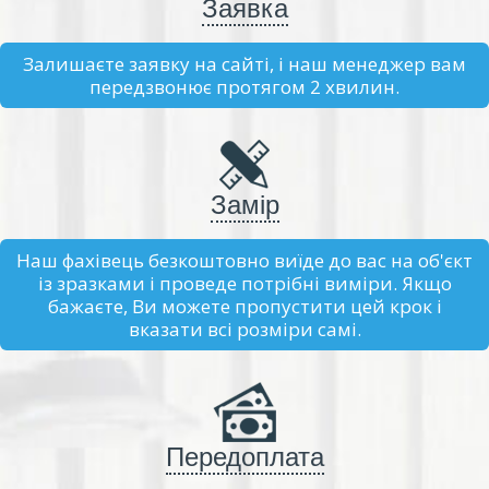
Заявка
Залишаєте заявку на сайті, і наш менеджер вам
передзвонює протягом 2 хвилин.
Замір
Наш фахівець безкоштовно виїде до вас на об'єкт
із зразками і проведе потрібні виміри. Якщо
бажаєте, Ви можете пропустити цей крок і
вказати всі розміри самі.
Передоплата