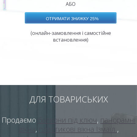
АБО
(онлайн-замовлення і самостійне
встановлення)
ДЛЯ ТОВАРИСЬКИХ
Продаємо
балкони під ключ
,
панорамні
вікна
,
пластикові вікна Ізмаїл
,