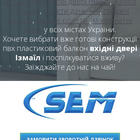
металопластикові двері Ізмаїл
,
жалюзі
день ніч
,
ролети день-ніч
,
гаражні
ворота
,
захисні ролети
,
міжкімнатні
двері
у всіх містах України.
Хочете вибрати вже готові конструкції
пвх пластиковий балкон
вхідні двері
Ізмаїл
і поспілкуватися вживу?
Заїжджайте до нас на чай!
ЗАМОВИТИ ЗВОРОТНІЙ ДЗВІНОК