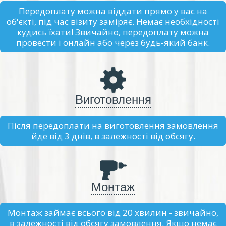
Передоплату можна віддати прямо у вас на
об'єкті, під час візиту заміряє. Немає необхідності
кудись їхати! Звичайно, передоплату можна
провести і онлайн або через будь-який банк.
Виготовлення
Після передоплати на виготовлення замовлення
йде від 3 днів, в залежності від обсягу.
Монтаж
Монтаж займає всього від 20 хвилин - звичайно,
в залежності від обсягу замовлення. Якщо немає