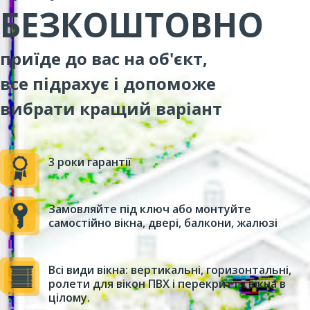
БЕЗКОШТОВНО
приїде до вас на об'єкт,
все підрахує і допоможе
вибрати кращий варіант
3 роки гарантії
Замовляйте під ключ або монтуйте
самостійно вікна, двері, балкони, жалюзі
Всі види вікна: вертикальні, горизонтальні,
ролети для вікон ПВХ і перекриття вікна в
цілому.