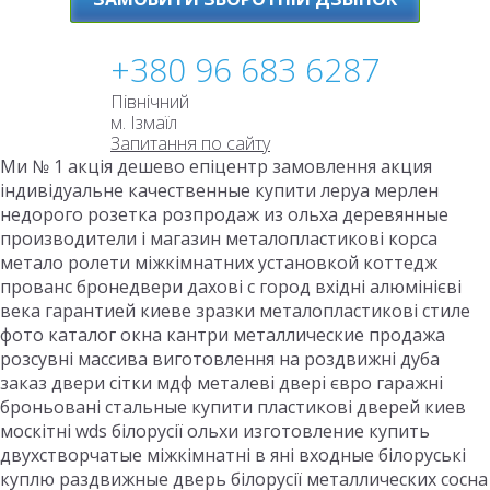
+380 96 683 6287
Північний
м. Ізмаїл
Запитання по сайту
Ми № 1 акція дешево епіцентр замовлення акция
індивідуальне качественные купити леруа мерлен
недорого розетка розпродаж из ольха деревянные
производители і магазин металопластикові корса
метало ролети міжкімнатних установкой коттедж
прованс бронедвери дахові с город вхідні алюмінієві
века гарантией киеве зразки металопластикові стиле
фото каталог окна кантри металлические продажа
розсувні массива виготовлення на роздвижні дуба
заказ двери сітки мдф металеві двері євро гаражні
броньовані стальные купити пластикові дверей киев
москітні wds білорусії ольхи изготовление купить
двухстворчатые міжкімнатні в яні входные білоруські
куплю раздвижные дверь білорусії металлических сосна