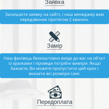
Заявка
Залишаєте заявку на сайті, і наш менеджер вам
передзвонює протягом 2 хвилин.
Замір
Наш фахівець безкоштовно виїде до вас на об'єкт
із зразками і проведе потрібні виміри. Якщо
бажаєте, Ви можете пропустити цей крок і
вказати всі розміри самі.
Передоплата