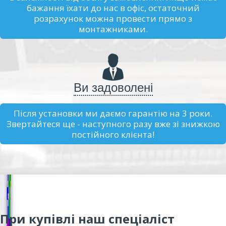
бажання їхати до нас в офіс, остаточний
розрахунок можна провести прямо з
монтажниками.
Ви задоволені
Після установки ми даємо гарантію на 3 роки.
Звертайтеся ще - наступного разу вже зі знижкою
постійного клієнта!
При купівлі наш спеціаліст