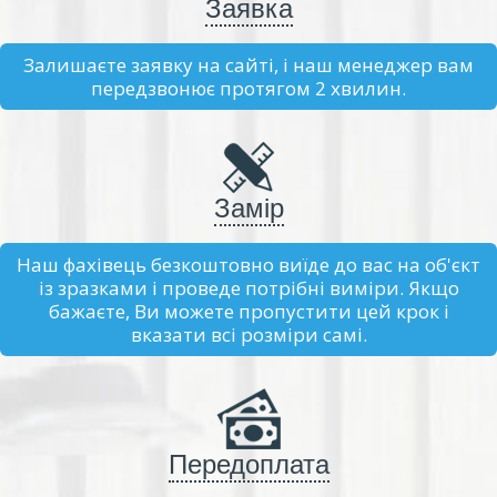
Заявка
Залишаєте заявку на сайті, і наш менеджер вам
передзвонює протягом 2 хвилин.
Замір
Наш фахівець безкоштовно виїде до вас на об'єкт
із зразками і проведе потрібні виміри. Якщо
бажаєте, Ви можете пропустити цей крок і
вказати всі розміри самі.
Передоплата