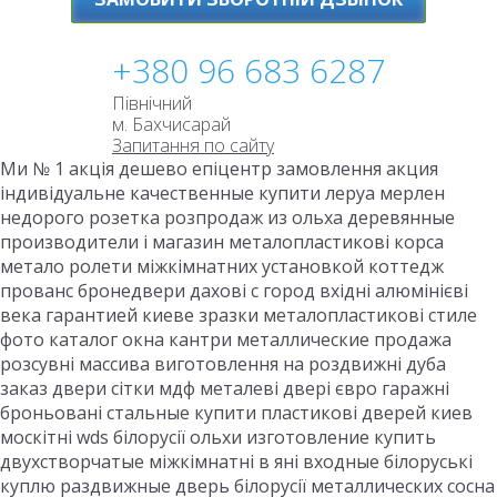
+380 96 683 6287
Північний
м. Бахчисарай
Запитання по сайту
Ми № 1 акція дешево епіцентр замовлення акция
індивідуальне качественные купити леруа мерлен
недорого розетка розпродаж из ольха деревянные
производители і магазин металопластикові корса
метало ролети міжкімнатних установкой коттедж
прованс бронедвери дахові с город вхідні алюмінієві
века гарантией киеве зразки металопластикові стиле
фото каталог окна кантри металлические продажа
розсувні массива виготовлення на роздвижні дуба
заказ двери сітки мдф металеві двері євро гаражні
броньовані стальные купити пластикові дверей киев
москітні wds білорусії ольхи изготовление купить
двухстворчатые міжкімнатні в яні входные білоруські
куплю раздвижные дверь білорусії металлических сосна