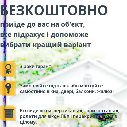
БЕЗКОШТОВНО
приїде до вас на об'єкт,
все підрахує і допоможе
вибрати кращий варіант
3 роки гарантії
Замовляйте під ключ або монтуйте
самостійно вікна, двері, балкони, жалюзі
Всі види вікна: вертикальні, горизонтальні,
ролети для вікон ПВХ і перекриття вікна в
цілому.