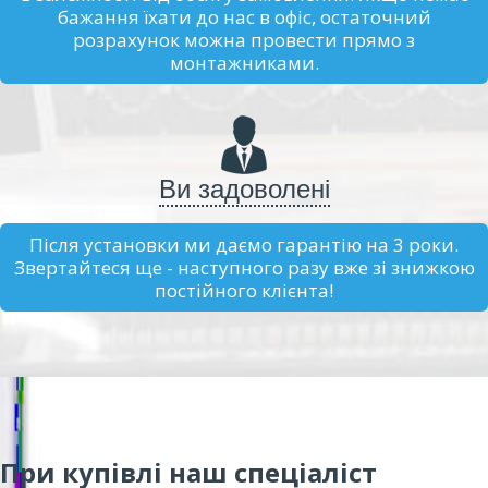
бажання їхати до нас в офіс, остаточний
розрахунок можна провести прямо з
монтажниками.
Ви задоволені
Після установки ми даємо гарантію на 3 роки.
Звертайтеся ще - наступного разу вже зі знижкою
постійного клієнта!
При купівлі наш спеціаліст