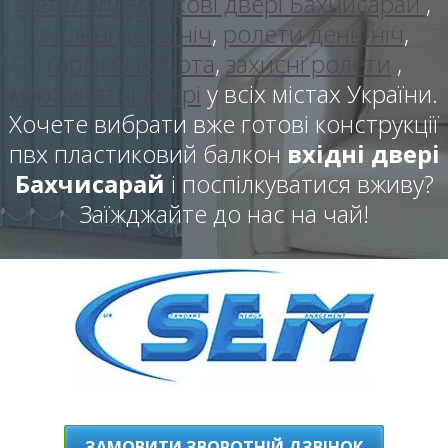
металопластикові двері Бахчисарай
,
жалюзі день ніч
,
ролети день-ніч
,
гаражні ворота
,
захисні ролети
,
міжкімнатні двері
у всіх містах України.
Хочете вибрати вже готові конструкції
пвх пластиковий балкон
вхідні двері
Бахчисарай
і поспілкуватися вживу?
Заїжджайте до нас на чай!
ЗАМОВИТИ ЗВОРОТНІЙ ДЗВІНОК