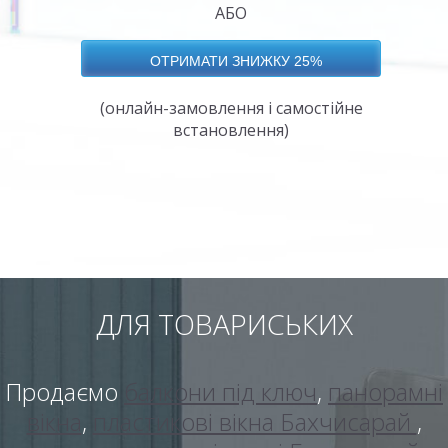
АБО
(онлайн-замовлення і самостійне
встановлення)
ДЛЯ ТОВАРИСЬКИХ
Продаємо
балкони під ключ
,
панорамні
вікна
,
пластикові вікна Бахчисарай
,