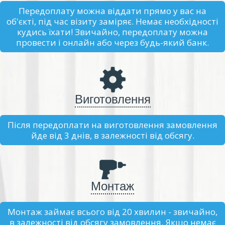
Передоплату можна віддати прямо у вас на
об'єкті, під час візиту заміряє. Немає необхідності
кудись їхати! Звичайно, передоплату можна
провести і онлайн або через будь-який банк.
Виготовлення
Після передоплати на виготовлення замовлення
йде від 3 днів, в залежності від обсягу.
Монтаж
Монтаж займає всього від 20 хвилин - звичайно,
в залежності від обсягу замовлення. Якщо немає