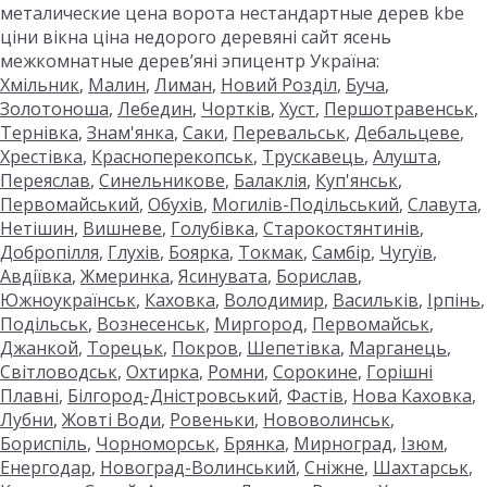
металические цена ворота нестандартные дерев kbe
ціни вікна ціна недорого деревяні сайт ясень
межкомнатные дерев’яні эпицентр Україна:
Хмільник
,
Малин
,
Лиман
,
Новий Розділ
,
Буча
,
Золотоноша
,
Лебедин
,
Чортків
,
Хуст
,
Першотравенськ
,
Тернівка
,
Знам'янка
,
Саки
,
Перевальськ
,
Дебальцеве
,
Хрестівка
,
Красноперекопськ
,
Трускавець
,
Алушта
,
Переяслав
,
Синельникове
,
Балаклія
,
Куп'янськ
,
Первомайський
,
Обухів
,
Могилів-Подільський
,
Славута
,
Нетішин
,
Вишневе
,
Голубівка
,
Старокостянтинів
,
Добропілля
,
Глухів
,
Боярка
,
Токмак
,
Самбір
,
Чугуїв
,
Авдіївка
,
Жмеринка
,
Ясинувата
,
Борислав
,
Южноукраїнськ
,
Каховка
,
Володимир
,
Васильків
,
Ірпінь
,
Подільськ
,
Вознесенськ
,
Миргород
,
Первомайськ
,
Джанкой
,
Торецьк
,
Покров
,
Шепетівка
,
Марганець
,
Світловодськ
,
Охтирка
,
Ромни
,
Сорокине
,
Горішні
Плавні
,
Білгород-Дністровський
,
Фастів
,
Нова Каховка
,
Лубни
,
Жовті Води
,
Ровеньки
,
Нововолинськ
,
Бориспіль
,
Чорноморськ
,
Брянка
,
Мирноград
,
Ізюм
,
Енергодар
,
Новоград-Волинський
,
Сніжне
,
Шахтарськ
,