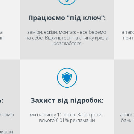
Працюємо "під ключ":
на
заміри, ескізи, монтаж - все беремо
а так
ні
на себе. Відкиньтеся на спинку крісла
при 
і розслабтеся!
:
Захист від підробок:
 замір
ми на ринку 11 років. За всі роки -
аванс 
всього 0.01% рекламацій
банк 
овивши