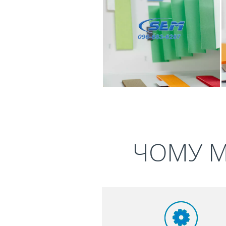
ЧОМУ М