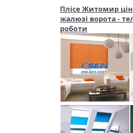
Плісе Житомир ціна
жалюзі ворота - те
роботи