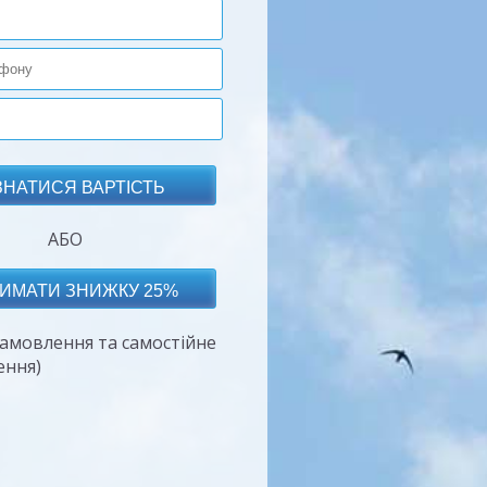
АБО
амовлення та самостійне
ення)