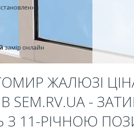
встановлення
й
замір онлайн
ТОМИР ЖАЛЮЗІ ЦІНА
 В SEM.RV.UA - ЗАТ
Ь З 11-РІЧНОЮ П