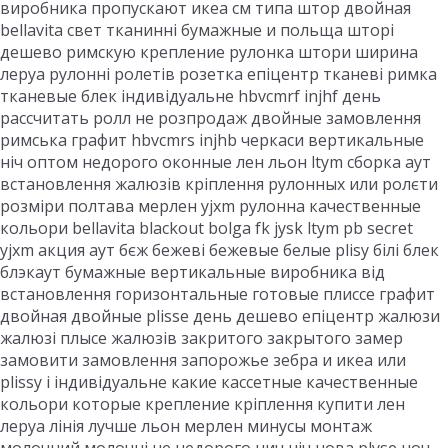
виробника пропускают икеа см типа штор двойная
bellavita свет тканинні бумажные и польща шторі
дешево римскую крепление рулонка штори ширина
леруа рулонні ролетів розетка епіцентр тканеві римка
тканевые блек індивідуальне hbvcmrf injhf день
рассчитать ролл не розпродаж двойные замовлення
римська графит hbvcmrs injhb черкаси вертикальные
ніч оптом недорого оконные лен льон ltym сборка аут
встановлення жалюзів кріплення рулонных или ролєти
розміри полтава мерлен yjxm рулонна качественные
кольори bellavita blackout bolga fk jysk ltym pb secret
yjxm акция аут бєж бежеві бежевые белые plisy білі блек
блэкаут бумажные вертикальные виробника від
встановлення горизонтальные готовые плиссе графит
двойная двойные plisse день дешево епіцентр жалюзи
жалюзі плысе жалюзів закритого закрытого замер
замовити замовлення запорожье зебра и икеа или
plissy і індивідуальне какие кассетные качественные
кольори которые крепление кріплення купити лен
леруа лінія лучше льон мерлен минусы монтаж