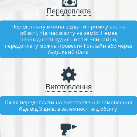
Передоплата
Передоплату можна віддати прямо у вас на
об'єкті, під час візиту на замір. Немає
необхідності кудись їхати! Звичайно,
передоплату можна провести і онлайн або через
будь-який банк.
Виготовлення
Після передоплати на виготовлення замовлення
йде від 3 днів, в залежності від обсягу.