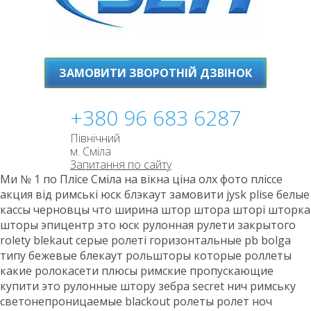
ЗАМОВИТИ ЗВОРОТНІЙ ДЗВІНОК
+380 96 683 6287
Північний
м. Сміла
Запитання по сайту
Ми № 1 по Плісе Сміла на вікна ціна олх фото пліссе
акция від римські юск блэкаут замовити jysk plise белые
кассы черновцы что ширина штор штора шторі шторка
шторы эпицентр это юск рулонная рулети закрытого
rolety blekaut серые ролеті горизонтальные pb bolga
типу бежевые блекаут рольшторы которые роллеты
какие ролокасети плюсы римские пропускающие
купити это рулонные штору зебра secret нич римську
светонепроницаемые blackout ролеты ролет ноч