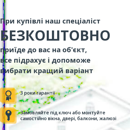
При купівлі наш спеціаліст
БЕЗКОШТОВНО
приїде до вас на об'єкт,
все підрахує і допоможе
вибрати кращий варіант
3 роки гарантії
Замовляйте під ключ або монтуйте
самостійно вікна, двері, балкони, жалюзі