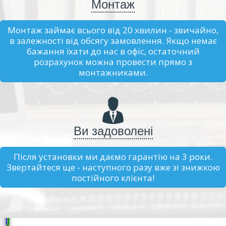
Монтаж
Монтаж займає всього від 20 хвилин - звичайно,
в залежності від обсягу замовлення. Якщо немає
бажання їхати до нас в офіс, остаточний
розрахунок можна провести прямо з
монтажниками.
Ви задоволені
Після установки ми даємо гарантію на 3 роки.
Звертайтеся ще - наступного разу вже зі знижкою
постійного клієнта!