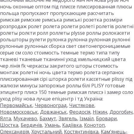
молочний молочні не недорого нич ніч нова plyse ноч
ночь оконные оптом під плиссе плиссированная плюсы
польща пропускают пропускающие рассчитать
римская римские римська римські розетка розміри
розпродаж ролет ролета ролети ролеті ролетів ролетні
ролеты ролєти ролл роллеты plysse роллы ролокасети
рольшторы рулети рулонка рулонна рулонная рулонні
рулонные рулонных сборка свет светонепроницаемые
серые см соло стоимость темные термо типа типу
тканеві тканевые тканинні уход хмельницкий цвета
чер лінія fk черкассы закритого шторы стоимость
монтаж ролетні ночь цвета термо ролета серпанок
плиссированная сірі шторка ролети кассетные plissy під
жалюзи минусы запорожье роллы білі PLISY готовые
эпицентр плисэ 150 темные римская плиссэ і замер соло
уход plisy нова лучше епіцентр і тд Україна:
Первомайськ
,
Червоноград
,
Чистякове
,
Новомосковськ
,
Довжанськ
,
Феодосія
,
Ніжин
,
Дрогобич
,
Ялта
,
Мукачево
,
Бахмут
,
Звягель
,
Ізмаїл
,
Бровари
,
Шостка
,
Бердичів
,
Умань
,
Кадіївка
,
Конотоп
,
Олександрія
,
Хрустальний
,
Костянтинівка
,
Кам'янець-