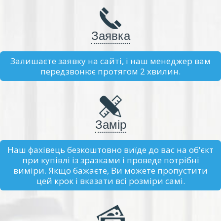
Заявка
Залишаєте заявку на сайті, і наш менеджер вам
передзвонює протягом 2 хвилин.
Замір
Наш фахівець безкоштовно виїде до вас на об'єкт
при купівлі із зразками і проведе потрібні
виміри. Якщо бажаєте, Ви можете пропустити
цей крок і вказати всі розміри самі.