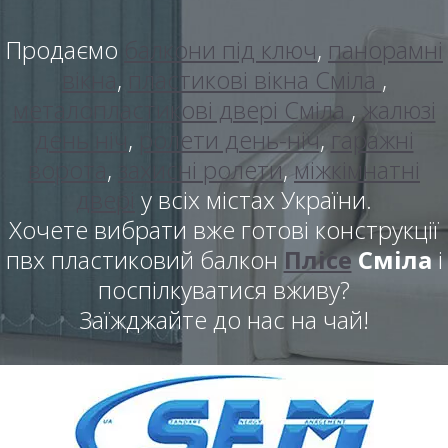
Продаємо
балкони під ключ
,
панорамні
вікна
,
пластикові вікна Сміла
,
металопластикові двері Сміла
,
жалюзі
день ніч
,
ролети день-ніч
,
гаражні
ворота
,
захисні ролети
,
міжкімнатні
двері
у всіх містах України.
Хочете вибрати вже готові конструкції
пвх пластиковий балкон
Плісе
Сміла
і
поспілкуватися вживу?
Заїжджайте до нас на чай!