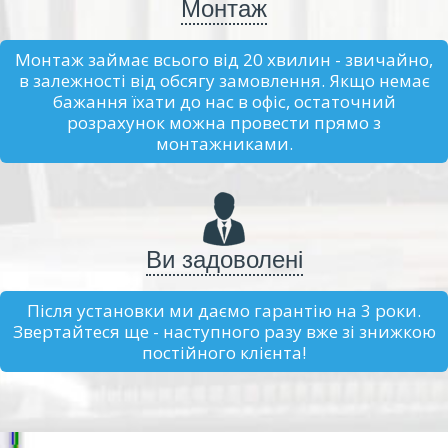
Монтаж
Монтаж займає всього від 20 хвилин - звичайно,
в залежності від обсягу замовлення. Якщо немає
бажання їхати до нас в офіс, остаточний
розрахунок можна провести прямо з
монтажниками.
Ви задоволені
Після установки ми даємо гарантію на 3 роки.
Звертайтеся ще - наступного разу вже зі знижкою
постійного клієнта!