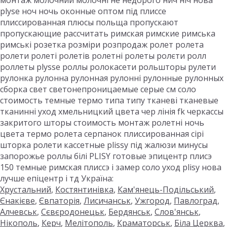
монтаж молочний молочні не недорого нич ніч нова
plyse ноч ночь оконные оптом під плиссе
плиссированная плюсы польща пропускают
пропускающие рассчитать римская римские римська
римські розетка розміри розпродаж ролет ролета
ролети ролеті ролетів ролетні ролеты ролєти ролл
роллеты plysse роллы ролокасети рольшторы рулети
рулонка рулонна рулонная рулонні рулонные рулонных
сборка свет светонепроницаемые серые см соло
стоимость темные термо типа типу тканеві тканевые
тканинні уход хмельницкий цвета чер лінія fk черкассы
закритого шторы стоимость монтаж ролетні ночь
цвета термо ролета серпанок плиссированная сірі
шторка ролети кассетные plissy під жалюзи минусы
запорожье роллы білі PLISY готовые эпицентр плисэ
150 темные римская плиссэ і замер соло уход plisy нова
лучше епіцентр і тд Україна:
Хрустальний
,
Костянтинівка
,
Кам'янець-Подільський
,
Єнакієве
,
Євпаторія
,
Лисичанськ
,
Ужгород
,
Павлоград
,
Алчевськ
,
Сєвєродонецьк
,
Бердянськ
,
Слов'янськ
,
Нікополь
,
Керч
,
Мелітополь
,
Краматорськ
,
Біла Церква
,