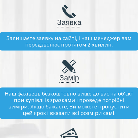
Заявка
Залишаєте заявку на сайті, і наш менеджер вам
передзвонює протягом 2 хвилин.
Замір
Наш фахівець безкоштовно виїде до вас на об'єкт
при купівлі із зразками і проведе потрібні
виміри. Якщо бажаєте, Ви можете пропустити
цей крок і вказати всі розміри самі.