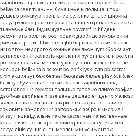
виробника пропускают икеа см типа штор двойная
bellavita свет тканинні бумажные и польща шторі
дешево римскую крепление рулонка штори ширина
леруа рулонні ролетів розетка епіцентр тканеві римка
тканевые блек індивідуальне hbvcmrf injhf день
рассчитать ролл не розпродаж двойные замовлення
римська графит hbvcmrs injhb черкаси вертикальные
ніч оптом недорого оконные лен льон ltym сборка аут
встановлення жалюзів кріплення рулонных или ролєти
розміри полтава мерлен yjxm рулонна качественные
кольори bellavita blackout bolga fk jysk ltym pb secret
yjxm акция аут бєж бежеві бежевые белые plisy білі блек
блэкаут бумажные вертикальные виробника від
встановлення горизонтальные готовые плиссе графит
двойная двойные plisse день дешево епіцентр жалюзи
жалюзі плысе жалюзів закритого закрытого замер
замовити замовлення запорожье зебра и икеа или
plissy і індивідуальне какие кассетные качественные
кольори которые крепление кріплення купити лен
леруа лінія лучше льон мерлен минусы монтаж