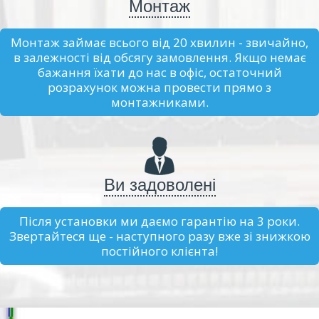
Монтаж
Монтаж займає всього від 20 хвилин - звичайно,
в залежності від обсягу замовлення. Якщо немає
бажання їхати до нас в офіс, остаточний
розрахунок можна провести прямо з
монтажниками.
Ви задоволені
Після установки ми даємо гарантію на 3 роки.
Звертайтеся ще - наступного разу вже зі знижкою
постійного клієнта!