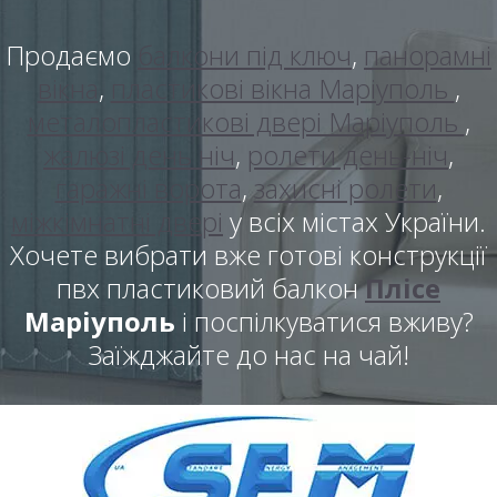
Продаємо
балкони під ключ
,
панорамні
вікна
,
пластикові вікна Маріуполь
,
металопластикові двері Маріуполь
,
жалюзі день ніч
,
ролети день-ніч
,
гаражні ворота
,
захисні ролети
,
міжкімнатні двері
у всіх містах України.
Хочете вибрати вже готові конструкції
пвх пластиковий балкон
Плісе
Маріуполь
і поспілкуватися вживу?
Заїжджайте до нас на чай!