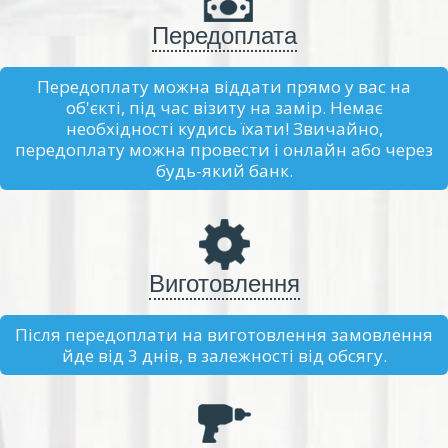
Передоплата
Передоплату можна віддати прямо у вас на
об'єкті, під час візиту на замір. Немає
необхідності кудись їхати! Звичайно,
передоплату можна провести і онлайн або через
будь-який банк.
Виготовлення
Після передоплати на виготовлення замовлення
йде від 3 днів, в залежності від обсягу.