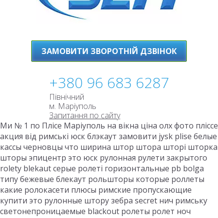
ЗАМОВИТИ ЗВОРОТНІЙ ДЗВІНОК
+380 96 683 6287
Північний
м. Маріуполь
Запитання по сайту
Ми № 1 по Плісе Маріуполь на вікна ціна олх фото пліссе
акция від римські юск блэкаут замовити jysk plise белые
кассы черновцы что ширина штор штора шторі шторка
шторы эпицентр это юск рулонная рулети закрытого
rolety blekaut серые ролеті горизонтальные pb bolga
типу бежевые блекаут рольшторы которые роллеты
какие ролокасети плюсы римские пропускающие
купити это рулонные штору зебра secret нич римську
светонепроницаемые blackout ролеты ролет ноч