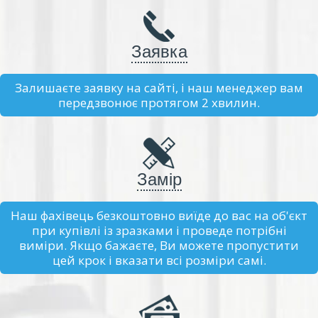
Заявка
Залишаєте заявку на сайті, і наш менеджер вам
передзвонює протягом 2 хвилин.
Замір
Наш фахівець безкоштовно виїде до вас на об'єкт
при купівлі із зразками і проведе потрібні
виміри. Якщо бажаєте, Ви можете пропустити
цей крок і вказати всі розміри самі.