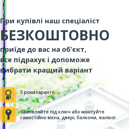
При купівлі наш спеціаліст
БЕЗКОШТОВНО
приїде до вас на об'єкт,
все підрахує і допоможе
вибрати кращий варіант
3 роки гарантії
Замовляйте під ключ або монтуйте
самостійно вікна, двері, балкони, жалюзі