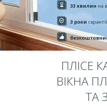
33 хвилин
на 
3 роки
гарантії
безкоштовни
ПЛІСЕ К
ВІКНА ПЛ
ТА 