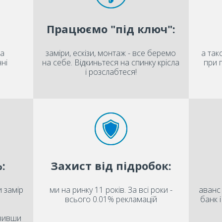
Працюємо "під ключ":
на
заміри, ескізи, монтаж - все беремо
а так
ні
на себе. Відкиньтеся на спинку крісла
при 
і розслабтеся!
:
Захист від підробок:
 замір
ми на ринку 11 років. За всі роки -
аванс 
всього 0.01% рекламацій
банк 
овивши