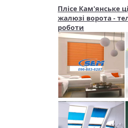
Плісе Кам'янське ц
жалюзі ворота - те
роботи