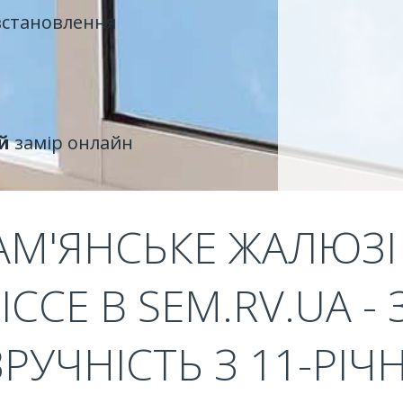
встановлення
й
замір онлайн
АМ'ЯНСЬКЕ ЖАЛЮЗІ
ІССЕ В SEM.RV.UA 
ЗРУЧНІСТЬ З 11-РІ