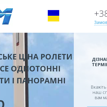
+3
Замов
СЬКЕ ЦІНА
РОЛЕТИ
ДІЗНА
ТЕРМІ
ССЕ ОДНОТОННІ
ТИ І ПАНОРАМНІ
Вкажіть 
наш сп
вам м
Ю