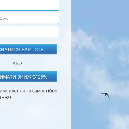
АБО
амовлення та самостійне
ення)