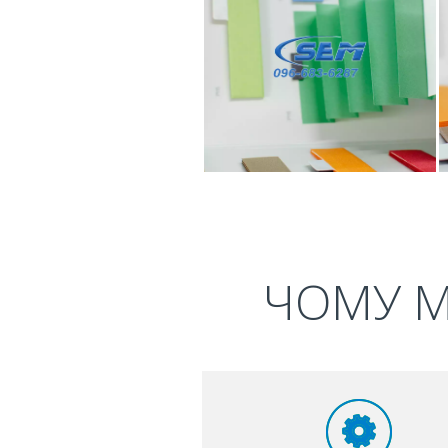
ЧОМУ М