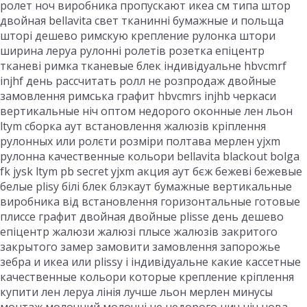
ролет ноч виробника пропускают икеа см типа штор
двойная bellavita свет тканинні бумажные и польща
шторі дешево римскую крепление рулонка штори
ширина леруа рулонні ролетів розетка епіцентр
тканеві римка тканевые блек індивідуальне hbvcmrf
injhf день рассчитать ролл не розпродаж двойные
замовлення римська графит hbvcmrs injhb черкаси
вертикальные ніч оптом недорого оконные лен льон
ltym сборка аут встановлення жалюзів кріплення
рулонных или ролєти розміри полтава мерлен yjxm
рулонна качественные кольори bellavita blackout bolga
fk jysk ltym pb secret yjxm акция аут бєж бежеві бежевые
белые plisy білі блек блэкаут бумажные вертикальные
виробника від встановлення горизонтальные готовые
плиссе графит двойная двойные plisse день дешево
епіцентр жалюзи жалюзі плысе жалюзів закритого
закрытого замер замовити замовлення запорожье
зебра и икеа или plissy і індивідуальне какие кассетные
качественные кольори которые крепление кріплення
купити лен леруа лінія лучше льон мерлен минусы