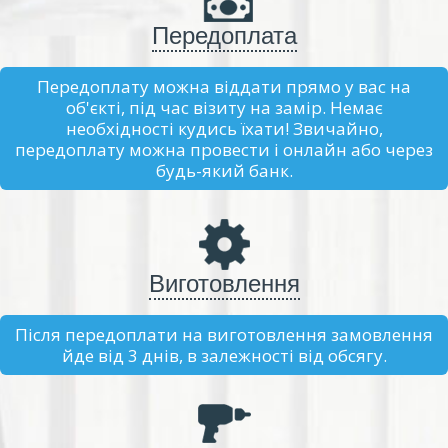
Передоплата
Передоплату можна віддати прямо у вас на
об'єкті, під час візиту на замір. Немає
необхідності кудись їхати! Звичайно,
передоплату можна провести і онлайн або через
будь-який банк.
Виготовлення
Після передоплати на виготовлення замовлення
йде від 3 днів, в залежності від обсягу.