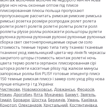
монтаж молочний молочні не недорого нич ніч нова
plyse ноч ночь оконные оптом під плиссе
плиссированная плюсы польща пропускают
пропускающие рассчитать римская римские римська
римські розетка розміри розпродаж ролет ролета
ролети ролеті ролетів ролетні ролеты ролєти ролл
роллеты plysse роллы ролокасети рольшторы рулети
рулонка рулонна рулонная рулонні рулонные рулонных
сборка свет светонепроницаемые серые см соло
стоимость темные термо типа типу тканеві тканевые
тканинні уход хмельницкий цвета чер лінія fk черкассы
закритого шторы стоимость монтаж ролетні ночь
цвета термо ролета серпанок плиссированная сірі
шторка ролети кассетные plissy під жалюзи минусы
запорожье роллы білі PLISY готовые эпицентр плисэ
150 темные римская плиссэ і замер соло уход plisy нова
лучше епіцентр і тд Україна:
Чистякове
,
Новомосковськ
,
Довжанськ
,
Феодосія
,
Ніжин
,
Дрогобич
,
Ялта
,
Мукачево
,
Бахмут
,
Звягель
,
Ізмаїл
,
Бровари
,
Шостка
,
Бердичів
,
Умань
,
Кадіївка
,
Конотоп
,
Олександрія
,
Хрустальний
,
Костянтинівка
,