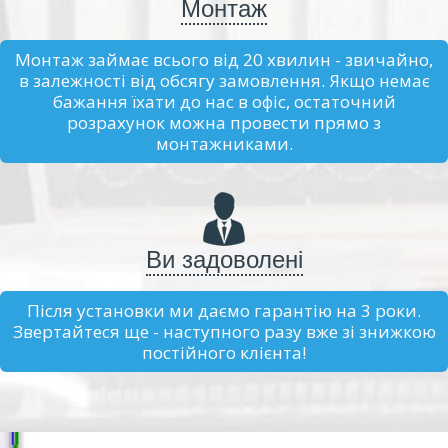
Монтаж
Монтаж займає всього від 20 хвилин - звичайно,
в залежності від обсягу замовлення. Якщо немає
бажання їхати до нас в офіс, остаточний
розрахунок можна провести прямо з
монтажниками.
Ви задоволені
Після установки ми даємо гарантію на 3 роки.
Звертайтеся ще - наступного разу вже зі знижкою
постійного клієнта!