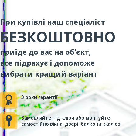
При купівлі наш спеціаліст
БЕЗКОШТОВНО
приїде до вас на об'єкт,
все підрахує і допоможе
вибрати кращий варіант
3 роки гарантії
Замовляйте під ключ або монтуйте
самостійно вікна, двері, балкони, жалюзі