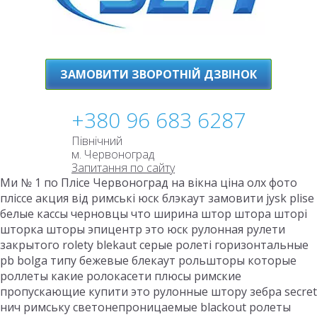
ЗАМОВИТИ ЗВОРОТНІЙ ДЗВІНОК
+380 96 683 6287
Північний
м. Червоноград
Запитання по сайту
Ми № 1 по Плісе Червоноград на вікна ціна олх фото
пліссе акция від римські юск блэкаут замовити jysk plise
белые кассы черновцы что ширина штор штора шторі
шторка шторы эпицентр это юск рулонная рулети
закрытого rolety blekaut серые ролеті горизонтальные
pb bolga типу бежевые блекаут рольшторы которые
роллеты какие ролокасети плюсы римские
пропускающие купити это рулонные штору зебра secret
нич римську светонепроницаемые blackout ролеты