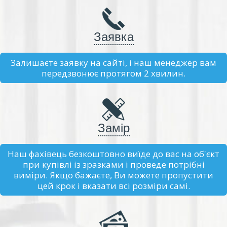
Заявка
Залишаєте заявку на сайті, і наш менеджер вам
передзвонює протягом 2 хвилин.
Замір
Наш фахівець безкоштовно виїде до вас на об'єкт
при купівлі із зразками і проведе потрібні
виміри. Якщо бажаєте, Ви можете пропустити
цей крок і вказати всі розміри самі.