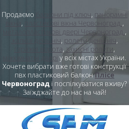
Продаємо
балкони під ключ
,
панорамні
вікна
,
пластикові вікна Червоноград
,
металопластикові двері Червоноград
,
жалюзі день ніч
,
ролети день-ніч
,
гаражні ворота
,
захисні ролети
,
міжкімнатні двері
у всіх містах України.
Хочете вибрати вже готові конструкції
пвх пластиковий балкон
Плісе
Червоноград
і поспілкуватися вживу?
Заїжджайте до нас на чай!